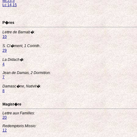
Mt 23,5
Lc 14,15
P�res
Lettre de Barnab�:
10
S. Cl�ment, 1 Corinth.:
29
La Didach�:
4
Jean de Damas, 2 Dormition:
7
Damasc�ne, Nativit�:
8
Magist�re
Lettre aux Familles:
20
Redemptoris Missio:
12