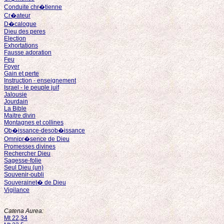
Conduite chr�tienne
Cr�ateur
D�calogue
Dieu des peres
Election
Exhortations
Fausse adoration
Feu
Foyer
Gain et perte
Instruction - enseignement
Israel - le peuple juif
Jalousie
Jourdain
La Bible
Maitre divin
Montagnes et collines
Ob�issance-desob�issance
Omnipr�sence de Dieu
Promesses divines
Rechercher Dieu
Sagesse-folie
Seul Dieu (un)
Souvenir-oubli
Souverainet� de Dieu
Vigilance
Catena Aurea:
Mt 22,34