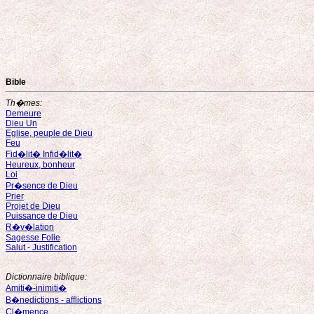
Bible
Th�mes:
Demeure
Dieu Un
Eglise, peuple de Dieu
Feu
Fid�lit� Infid�lit�
Heureux, bonheur
Loi
Pr�sence de Dieu
Prier
Projet de Dieu
Puissance de Dieu
R�v�lation
Sagesse Folie
Salut - Justification
Dictionnaire biblique:
Amiti�-inimiti�
B�nedictions - afflictions
Cl�mence