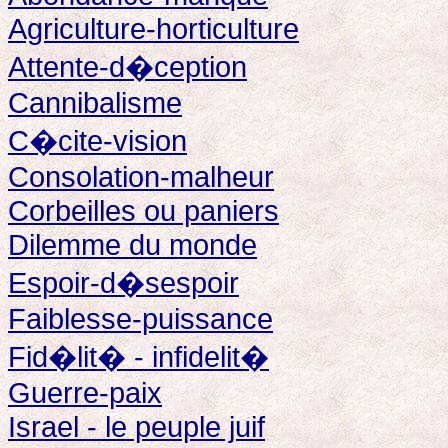
Agriculture-horticulture
Attente-d�ception
Cannibalisme
C�cite-vision
Consolation-malheur
Corbeilles ou paniers
Dilemme du monde
Espoir-d�sespoir
Faiblesse-puissance
Fid�lit� - infidelit�
Guerre-paix
Israel - le peuple juif