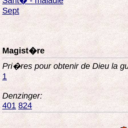
Sant� - maladie
Sept
Magist�re
Pri�res pour obtenir de Dieu la g
1
Denzinger:
401
824