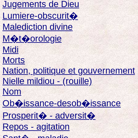
Jugements de Dieu
Lumiere-obscurit�
Malediction divine
M�t�orologie
Midi
Morts
Nation, politique et gouvernement
Nielle mildiou - (rouille)
Nom
Ob�issance-desob�issance
Prosperit� - adversit�
Repos - agitation