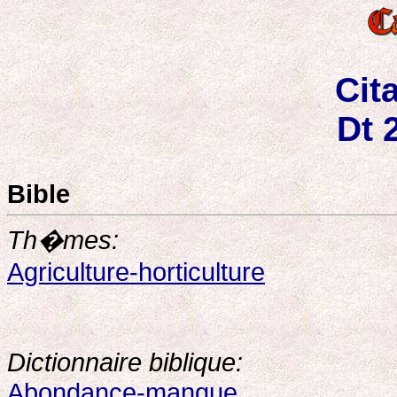
Cit
Dt 
Bible
Th�mes:
Agriculture-horticulture
Dictionnaire biblique:
Abondance-manque