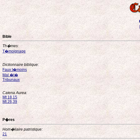
Bible
Th�mes:
T�moignage
Dictionnaire biblique:
Faux t�moins
Mal �t�
Tribunaux
Catena Aurea:
Mt 18,15
Mt 26,39
P�res
Hom�liaire patristique:
21