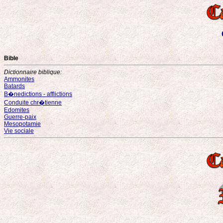
Bible
Dictionnaire biblique:
Ammonites
Batards
B�nedictions - afflictions
Conduite chr�tienne
Edomites
Guerre-paix
Mesopotamie
Vie sociale