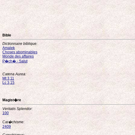
Bible
Dictionnaire biblique:
Amalek
Choses abominables
Monde des affaires
P�ch� - Salut
Catena Aurea:
Mt 3,11
Lc 3,15
Magist�re
Veritatis Splendor:
100
Cat�chisme:
2409