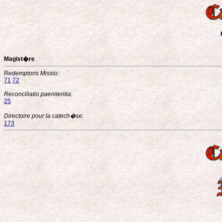
Magist�re
Redemptoris Missio:
71
72
Reconciliatio paenitentia:
25
Directoire pour la catech�se:
173