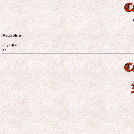
Magist�re
Le pr�tre:
27