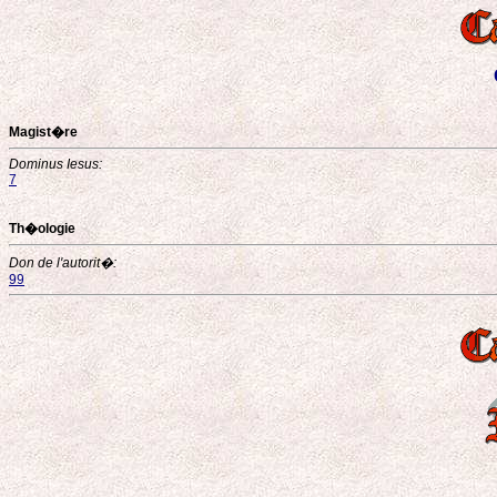
Magist�re
Dominus Iesus:
7
Th�ologie
Don de l'autorit�:
99