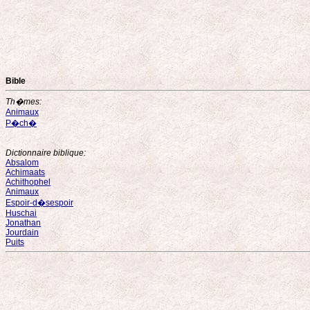
Bible
Th�mes:
Animaux
P�ch�
Dictionnaire biblique:
Absalom
Achimaats
Achithophel
Animaux
Espoir-d�sespoir
Huschai
Jonathan
Jourdain
Puits