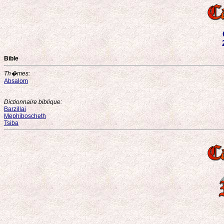
Bible
Th�mes:
Absalom
Dictionnaire biblique:
Barzillai
Mephiboscheth
Tsiba