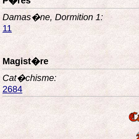
P�res
Damas�ne, Dormition 1:
11
Magist�re
Cat�chisme:
2684