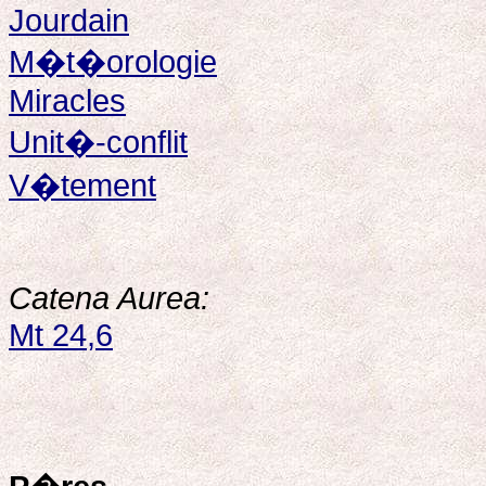
Jourdain
M�t�orologie
Miracles
Unit�-conflit
V�tement
Catena Aurea:
Mt 24,6