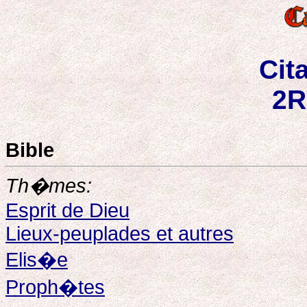
Cit
2R
Bible
Th�mes:
Esprit de Dieu
Lieux-peuplades et autres
Elis�e
Proph�tes