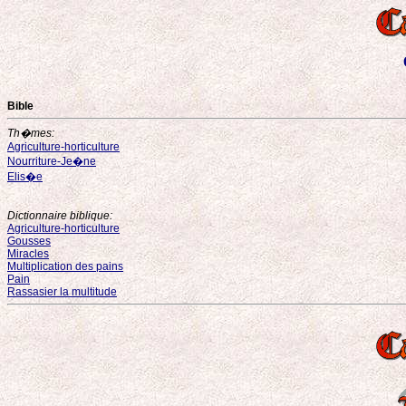
Bible
Th�mes:
Agriculture-horticulture
Nourriture-Je�ne
Elis�e
Dictionnaire biblique:
Agriculture-horticulture
Gousses
Miracles
Multiplication des pains
Pain
Rassasier la multitude