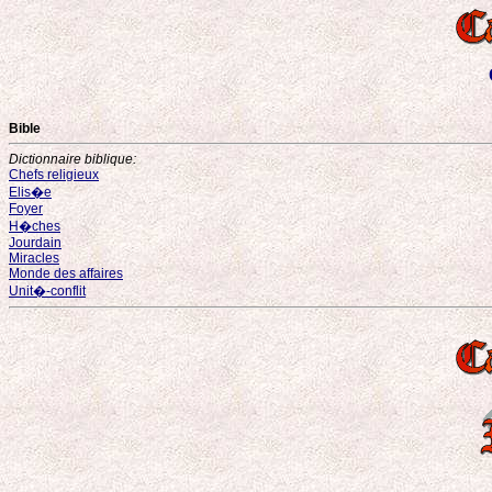
Bible
Dictionnaire biblique:
Chefs religieux
Elis�e
Foyer
H�ches
Jourdain
Miracles
Monde des affaires
Unit�-conflit