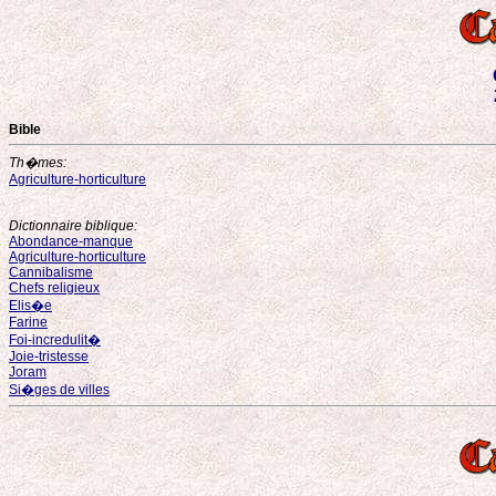
Bible
Th�mes:
Agriculture-horticulture
Dictionnaire biblique:
Abondance-manque
Agriculture-horticulture
Cannibalisme
Chefs religieux
Elis�e
Farine
Foi-incredulit�
Joie-tristesse
Joram
Si�ges de villes