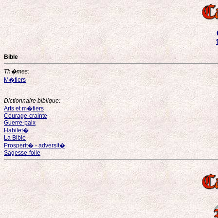
Bible
Th�mes:
M�tiers
Dictionnaire biblique:
Arts et m�tiers
Courage-crainte
Guerre-paix
Habilet�
La Bible
Prosperit� - adversit�
Sagesse-folie