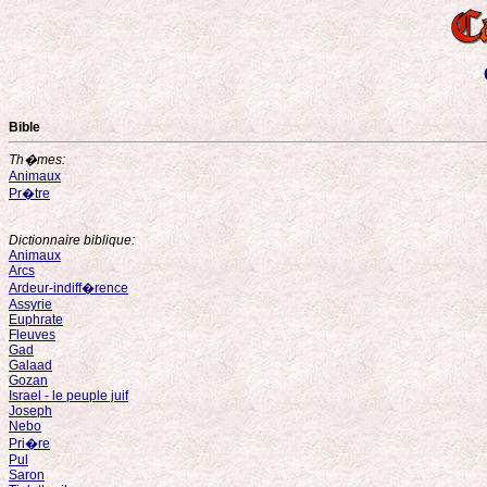
Bible
Th�mes:
Animaux
Pr�tre
Dictionnaire biblique:
Animaux
Arcs
Ardeur-indiff�rence
Assyrie
Euphrate
Fleuves
Gad
Galaad
Gozan
Israel - le peuple juif
Joseph
Nebo
Pri�re
Pul
Saron