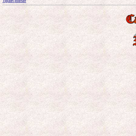
Tiglath-pileser