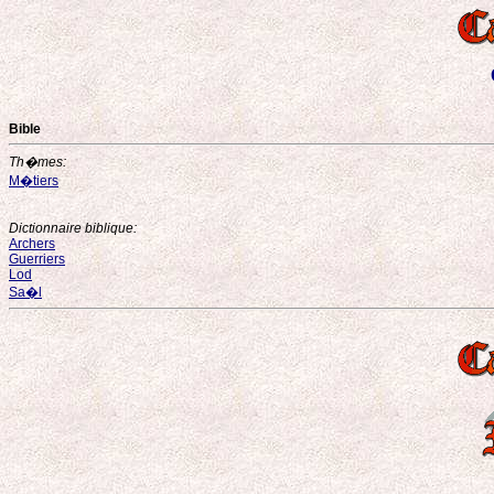
Bible
Th�mes:
M�tiers
Dictionnaire biblique:
Archers
Guerriers
Lod
Sa�l