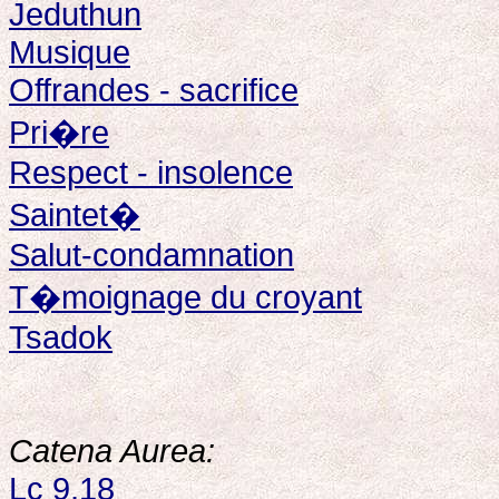
Jeduthun
Musique
Offrandes - sacrifice
Pri�re
Respect - insolence
Saintet�
Salut-condamnation
T�moignage du croyant
Tsadok
Catena Aurea:
Lc 9,18