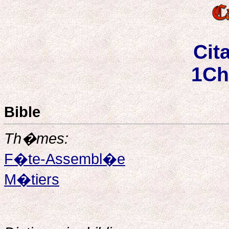
Cit
1Ch
Bible
Th�mes:
F�te-Assembl�e
M�tiers