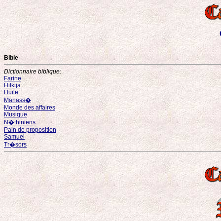
Bible
Dictionnaire biblique:
Farine
Hilkija
Huile
Manass�
Monde des affaires
Musique
N�thiniens
Pain de proposition
Samuel
Tr�sors