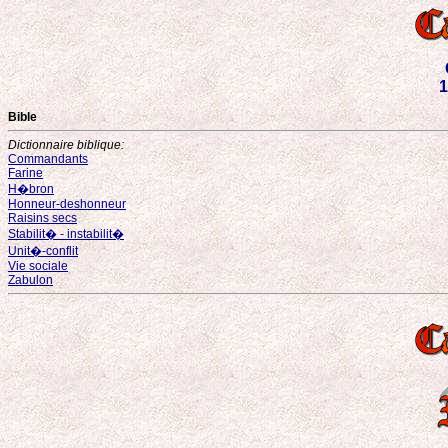
1
Bible
Dictionnaire biblique:
Commandants
Farine
H�bron
Honneur-deshonneur
Raisins secs
Stabilit� - instabilit�
Unit�-conflit
Vie sociale
Zabulon