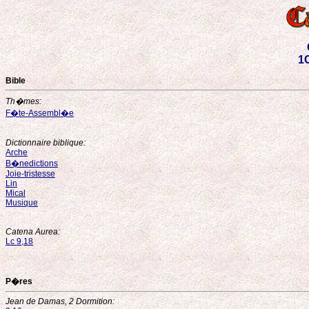
1C
Bible
Th�mes:
F�te-Assembl�e
Dictionnaire biblique:
Arche
B�nedictions
Joie-tristesse
Lin
Mical
Musique
Catena Aurea:
Lc 9,18
P�res
Jean de Damas, 2 Dormition: