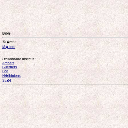
Bible
Th�mes:
M�tiers
Dictionnaire biblique:
Archers
Guerriers
Lod
N�thiniens
Sa�l