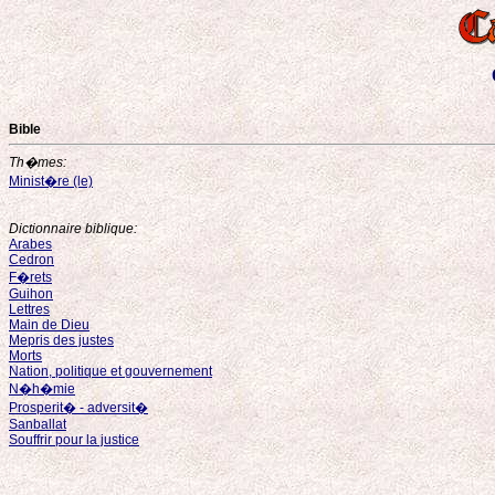
Bible
Th�mes:
Minist�re (le)
Dictionnaire biblique:
Arabes
Cedron
F�rets
Guihon
Lettres
Main de Dieu
Mepris des justes
Morts
Nation, politique et gouvernement
N�h�mie
Prosperit� - adversit�
Sanballat
Souffrir pour la justice