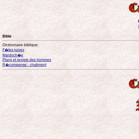
Bible
Dictionnaire biblique:
F�tes juives
Mardoch�e
Plans et projets des hommes
R�compense - chatiment