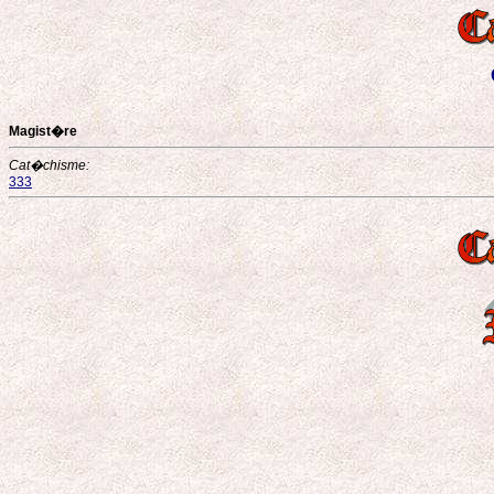
Magist�re
Cat�chisme:
333