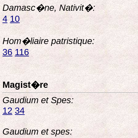
Damasc�ne, Nativit�:
4
10
Hom�liaire patristique:
36
116
Magist�re
Gaudium et Spes:
12
34
Gaudium et spes: