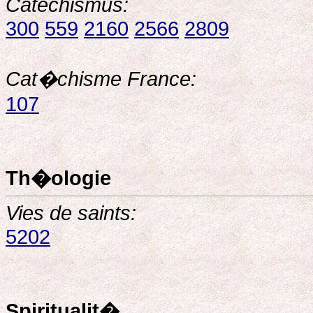
Catechismus:
300
559
2160
2566
2809
Cat�chisme France:
107
Th�ologie
Vies de saints:
5202
Spiritualit�